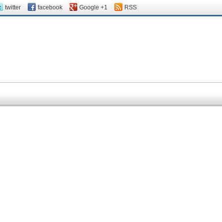
twitter
facebook
Google +1
RSS