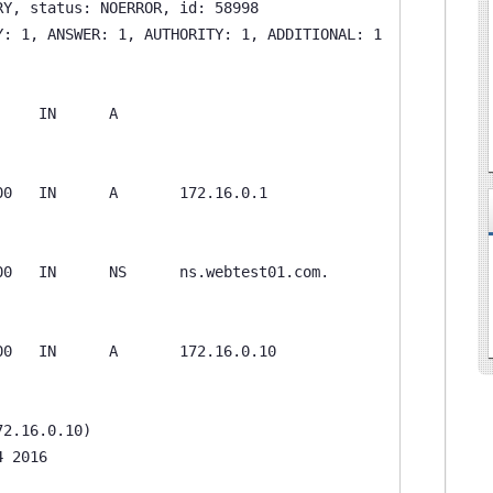
Y, status: NOERROR, id: 58998

: 1, ANSWER: 1, AUTHORITY: 1, ADDITIONAL: 1

    IN      A

0   IN      A       172.16.0.1

0   IN      NS      ns.webtest01.com.

0   IN      A       172.16.0.10

2.16.0.10)

 2016
