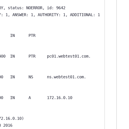
Y, status: NOERROR, id: 9642

: 1, ANSWER: 1, AUTHORITY: 1, ADDITIONAL: 1

    IN      PTR

00  IN      PTR     pc01.webtest01.com.

0   IN      NS      ns.webtest01.com.

0   IN      A       172.16.0.10

2.16.0.10)

 2016
