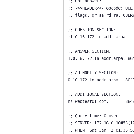
;; Got answer:

;; ->>HEADER<<- opcode: QUER
;; flags: qr aa rd ra; QUERY
;; QUESTION SECTION:

;1.0.16.172.in-addr.arpa.   
;; ANSWER SECTION:

1.0.16.172.in-addr.arpa. 864
;; AUTHORITY SECTION:

0.16.172.in-addr.arpa.  8640
;; ADDITIONAL SECTION:

ns.webtest01.com.       8640
;; Query time: 0 msec

;; SERVER: 172.16.0.10#53(17
;; WHEN: Sat Jan  2 01:35:53