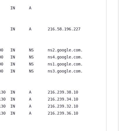
    IN      A

    IN      A       216.58.196.227

0   IN      NS      ns2.google.com.

0   IN      NS      ns4.google.com.

0   IN      NS      ns1.google.com.

0   IN      NS      ns3.google.com.

30  IN      A       216.239.38.10

30  IN      A       216.239.34.10

30  IN      A       216.239.32.10

30  IN      A       216.239.36.10
