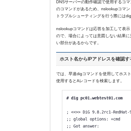
DNSサーバーの動作確認で使用するコマンド
のコマンドがあるため、nslookupコマ
トラブルシューティングを行う際にはdi
nslookupコマンドは応答を加工し
ので、場合によっては意図しない結果に
い部分があるからです。
ホスト名からIPアドレスを確認す
では、早速digコマンドを使用してホス
使用するとAレコードを検索します。
# dig pc01.webtest01.com
; <<>> DiG 9.8.2rc1-RedHat-9
;; global options: +cmd

;; Got answer:
