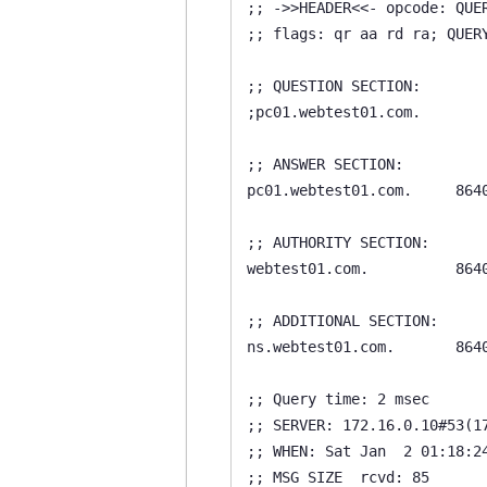
;; ->>HEADER<<- opcode: QUER
;; flags: qr aa rd ra; QUERY
;; QUESTION SECTION:

;pc01.webtest01.com.        
;; ANSWER SECTION:

pc01.webtest01.com.     8640
;; AUTHORITY SECTION:

webtest01.com.          8640
;; ADDITIONAL SECTION:

ns.webtest01.com.       8640
;; Query time: 2 msec

;; SERVER: 172.16.0.10#53(17
;; WHEN: Sat Jan  2 01:18:24
;; MSG SIZE  rcvd: 85